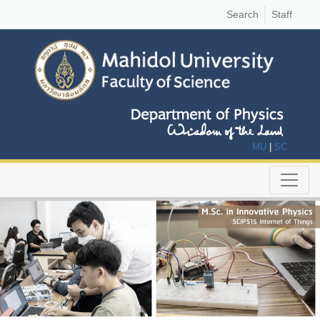
Search
Staff
MU
|
SC