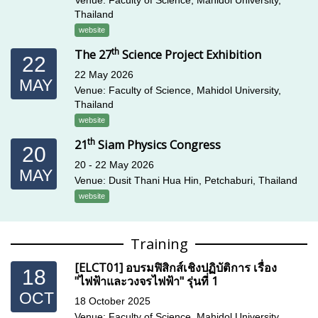
Venue: Faculty of Science, Mahidol University,
Thailand
website
th
The 27
Science Project Exhibition
22
22 May 2026
MAY
Venue: Faculty of Science, Mahidol University,
Thailand
website
th
21
Siam Physics Congress
20
20 - 22 May 2026
MAY
Venue: Dusit Thani Hua Hin, Petchaburi, Thailand
website
Training
[ELCT01] อบรมฟิสิกส์เชิงปฏิบัติการ เรื่อง
18
"ไฟฟ้าและวงจรไฟฟ้า" รุ่นที่ 1
OCT
18 October 2025
Venue: Faculty of Science, Mahidol University,